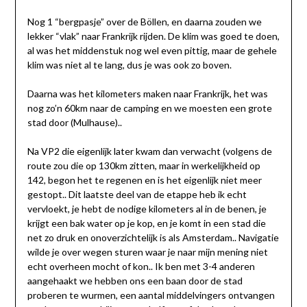
Nog 1 “bergpasje” over de Böllen, en daarna zouden we
lekker “vlak” naar Frankrijk rijden. De klim was goed te doen,
al was het middenstuk nog wel even pittig, maar de gehele
klim was niet al te lang, dus je was ook zo boven.
Daarna was het kilometers maken naar Frankrijk, het was
nog zo’n 60km naar de camping en we moesten een grote
stad door (Mulhause)..
Na VP2 die eigenlijk later kwam dan verwacht (volgens de
route zou die op 130km zitten, maar in werkelijkheid op
142, begon het te regenen en is het eigenlijk niet meer
gestopt.. Dit laatste deel van de etappe heb ik echt
vervloekt, je hebt de nodige kilometers al in de benen, je
krijgt een bak water op je kop, en je komt in een stad die
net zo druk en onoverzichtelijk is als Amsterdam.. Navigatie
wilde je over wegen sturen waar je naar mijn mening niet
echt overheen mocht of kon.. Ik ben met 3-4 anderen
aangehaakt we hebben ons een baan door de stad
proberen te wurmen, een aantal middelvingers ontvangen