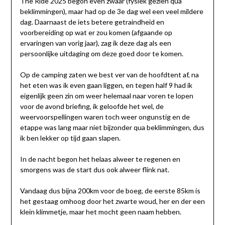
The Ride 2025 begon even zwaar (fysiek gezien qua
beklimmingen), maar had op de 3e dag wel een veel mildere
dag. Daarnaast de iets betere getraindheid en
voorbereiding op wat er zou komen (afgaande op
ervaringen van vorig jaar), zag ik deze dag als een
persoonlijke uitdaging om deze goed door te komen.
Op de camping zaten we best ver van de hoofdtent af, na
het eten was ik even gaan liggen, en tegen half 9 had ik
eigenlijk geen zin om weer helemaal naar voren te lopen
voor de avond briefing, ik geloofde het wel, de
weervoorspellingen waren toch weer ongunstig en de
etappe was lang maar niet bijzonder qua beklimmingen, dus
ik ben lekker op tijd gaan slapen.
In de nacht begon het helaas alweer te regenen en
smorgens was de start dus ook alweer flink nat.
Vandaag dus bijna 200km voor de boeg, de eerste 85km is
het gestaag omhoog door het zwarte woud, her en der een
klein klimmetje, maar het mocht geen naam hebben.