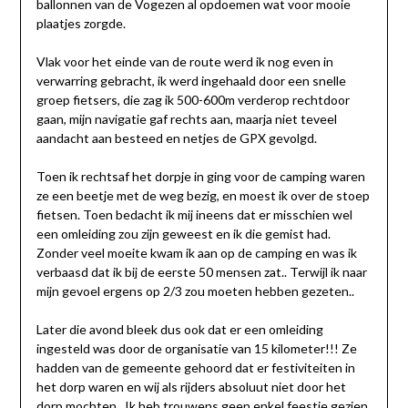
ballonnen van de Vogezen al opdoemen wat voor mooie
plaatjes zorgde.
Vlak voor het einde van de route werd ik nog even in
verwarring gebracht, ik werd ingehaald door een snelle
groep fietsers, die zag ik 500-600m verderop rechtdoor
gaan, mijn navigatie gaf rechts aan, maarja niet teveel
aandacht aan besteed en netjes de GPX gevolgd.
Toen ik rechtsaf het dorpje in ging voor de camping waren
ze een beetje met de weg bezig, en moest ik over de stoep
fietsen. Toen bedacht ik mij ineens dat er misschien wel
een omleiding zou zijn geweest en ik die gemist had.
Zonder veel moeite kwam ik aan op de camping en was ik
verbaasd dat ik bij de eerste 50 mensen zat.. Terwijl ik naar
mijn gevoel ergens op 2/3 zou moeten hebben gezeten..
Later die avond bleek dus ook dat er een omleiding
ingesteld was door de organisatie van 15 kilometer!!! Ze
hadden van de gemeente gehoord dat er festiviteiten in
het dorp waren en wij als rijders absoluut niet door het
dorp mochten.. Ik heb trouwens geen enkel feestje gezien,