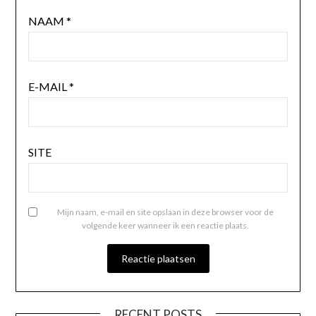
NAAM
*
E-MAIL
*
SITE
Mijn naam, e-mail en site opslaan in deze browser voor de
volgende keer wanneer ik een reactie plaats.
RECENT POSTS